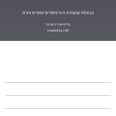
בבעלות קבוצת א.ח.מ קישורים עסקיים בע"מ
קידום אתרים אורגני
created by | HD
ו איתנו
ינים לכל שאלה, במידה ואתם רוצים שנחזור אליכם בקשר להזמנות
 יש למלא את מספר המודעה בטופס.