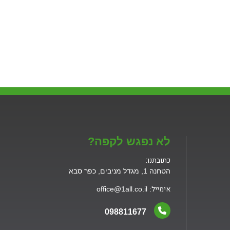
עסקות חמות
מרכז מידע
לקוחותינו
צור קשר
לא נפגש לקפה?
כתובתנו:
הטחנה 1, מגדל מניבים, כפר סבא
אימייל
: office@1all.co.il
098811677