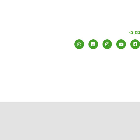
09-7888099
info@1all.co.il
גם ב-