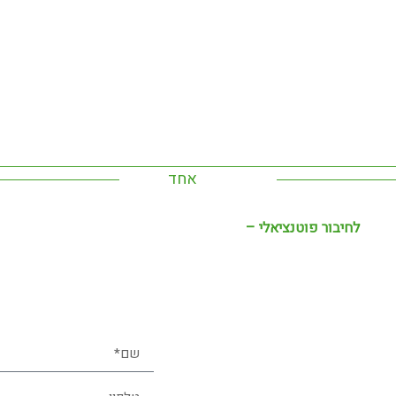
ראשי
הסיפור שלנו
שיטת הליווי שלנו
תחומי פעילות
צור קשר
דברו איתנו
אחד
: אחד
חיבור בין קונים למוכרים; ברשותנו בנק משקיעים אשר מחפשים עסקי
לחיבור פוטנציאלי –
השאר/י פרטים ונחזור אליך בהקדם!
לא נפגש לקפ