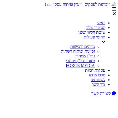
דלג
לתוכן
ראשי
הסיפור שלנו
שיטת הליווי שלנו
תחומי פעילות
מיזוגים ורכישות
זכיינות ופיתוח רשתות
נדל”ן מסחרי
מאגר נדל”ן מסחרי
FORCE MEDIA
עסקות חמות
מרכז מידע
לקוחותינו
צור קשר
ליצירת קשר
הזדמנות עסקית