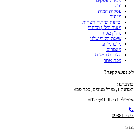
מכירת עסקים
נכסים
עסקות חמות
מיזוגים
זכיינות ופיתוח רשתות
מאגר נדל”ן מסחרי
נדל"ן מסחרי
שיטת הליווי שלנו
מרכז מידע
מאמרים
הצהרת נגישות
מפת אתר
לא נפגש לקפה?
כתובתנו:
הטחנה 1, מגדל מניבים, כפר סבא
אימייל
: office@1all.co.il
098811677
גם ב