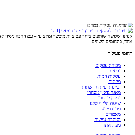
לבסוף, יעשה משא ומתן בין צדדי העסקה, שמטרתו של כל צד לצאת מרווח ככל
הזדמנות עסקית. חברת 'אחד על אחד' מתמחה ברכישות ומיזוגים של חברות 
אנחנו, שלושה שותפים ביחד עם צוות מוכשר ומקצועי – עם הרבה ניסיון ואה
אחד, בתחומים השונים.
תחומי פעילות
מכירת עסקים
נכסים
עסקות חמות
מיזוגים
זכיינות ופיתוח רשתות
מאגר נדל”ן מסחרי
נדל"ן מסחרי
שיטת הליווי שלנו
מרכז מידע
מאמרים
הצהרת נגישות
מפת אתר