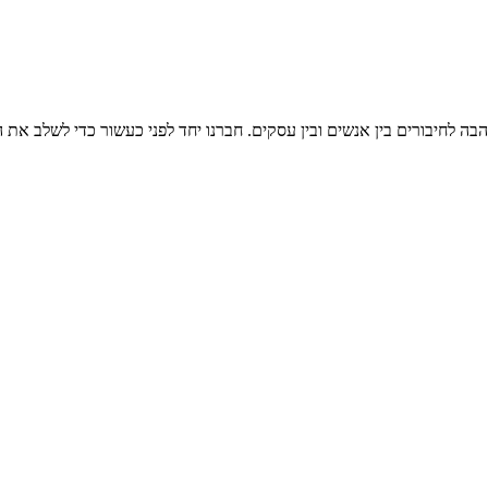
 שאפשר, באופן שלעתים סותר זה את זה. חשוב לציין, כי בהיעדר ניסיון עסק
ועסקים, וכן מסייעת במציאת עסקאות והזדמנויות.
בה לחיבורים בין אנשים ובין עסקים. חברנו יחד לפני כעשור כדי לשלב את ה