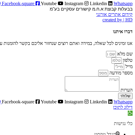
Facebook-square
Youtube
Instagram
Linkedin
Whatsapp
בבעלות קבוצת א.ח.מ קישורים עסקיים בע"מ
קידום אתרים אורגני
created by | HD
דברו איתנו
אנו זמינים לכל שאלה, במידה ואתם רוצים שנחזור אליכם בקשר להזמנות 
שם מלא
טלפון
מייל
מספר מודעה
הערות
שלח/י
Facebook-square
Youtube
Instagram
Linkedin
Whatsapp
דילוג לתוכן
פתח סרגל נגישות
כלי נגישות
הגדל טקסט